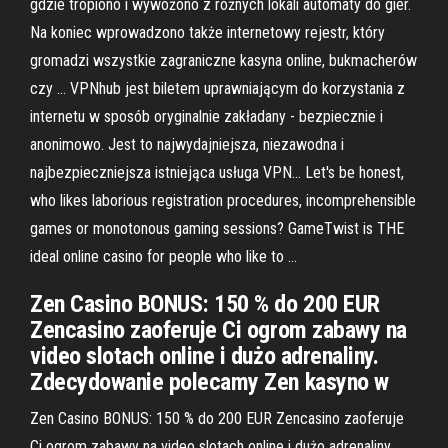
gdzie tropiono i wywożono z różnych lokali automaty do gier.
Na koniec wprowadzono także internetowy rejestr, który
gromadzi wszystkie zagraniczne kasyna online, bukmacherów
czy … VPNhub jest biletem uprawniającym do korzystania z
internetu w sposób oryginalnie zakładany - bezpiecznie i
anonimowo. Jest to najwydajniejsza, niezawodna i
najbezpieczniejsza istniejąca usługa VPN… Let's be honest,
who likes laborious registration procedures, incomprehensible
games or monotonous gaming sessions? GameTwist is THE
ideal online casino for people who like to …
Zen Casino BONUS: 150 % do 200 EUR
Zencasino zaoferuje Ci ogrom zabawy na
video slotach online i dużo adrenaliny.
Zdecydowanie polecamy Zen kasyno w
Zen Casino BONUS: 150 % do 200 EUR Zencasino zaoferuje
Ci ogrom zabawy na video slotach online i dużo adrenaliny.