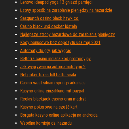
Lenovo ideapad yoga 13 gniazd pamięci
Łatwy sposób na zarabianie pieniędzy na hazardzie
Sasquatch casino black hawk co.
Casino black und decker idstein
Najlepsze strony hazardowe do zarabiania pieniędzy
Kody bonusowe bez depozytu usa maj 2021
Automaty do gry, jak wygrać
Belterra casino indiana kod promocyjny
Jak wygrywać na automatach typu 2
Nel poker texas full batte scala
Casino west siloam springs arkansas
Kasyno online einzahlung mit paypal
Reglas blackjack casino gran madryt
Kasyno pokerowe na sześć kart
Borgata kasyno online aplikacja na androida
Wspólna komisja ds. hazardu