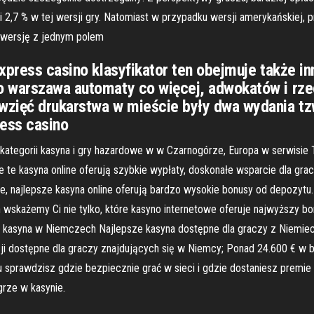
 2,7 % w tej wersji gry. Natomiast w przypadku wersji amerykańskiej, 
ć wersję z jednym polem
xpress casino klasyfikator ten obejmuje także in
o warszawa automaty co więcej, adwokatów i rz
wzięć drukarstwa w mieście były dwa wydania tz
ress casino
ategorii kasyna i gry hazardowe w w Czarnogórze, Europa w serwisie Tr
e te kasyna online oferują szybkie wypłaty, doskonałe wsparcie dla grac
ie, najlepsze kasyna online oferują bardzo wysokie bonusy od depozytu
wskażemy Ci nie tylko, które kasyno internetowe oferuje najwyższy b
ne kasyna w Niemczech Najlepsze kasyna dostępne dla graczy z Niemiec
kcji dostępne dla graczy znajdujących się w Niemcy; Ponad 24.600 € w 
u sprawdzisz gdzie bezpiecznie grać w sieci i gdzie dostaniesz premi
grze w kasynie.