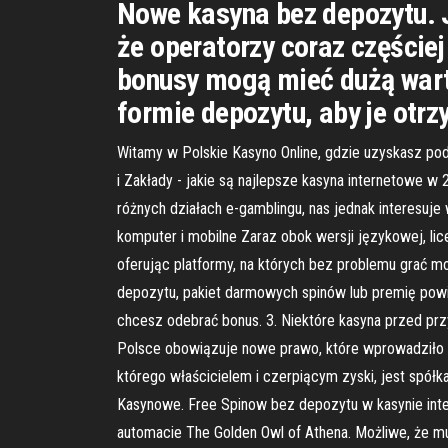
Nowe kasyna bez depozytu. J
że operatorzy coraz częście
bonusy mogą mieć dużą wart
formie depozytu, aby je otr
Witamy w Polskie Kasyno Online, gdzie uzyskasz pod
i Zakłady - jakie są najlepsze kasyna internetowe 
różnych działach e-gamblingu, nas jednak interesuje
komputer i mobilne Zaraz obok wersji językowej, li
oferując platformy, na których bez problemu grać 
depozytu, pakiet darmowych spinów lub premię powit
chcesz odebrać bonus. 3. Niektóre kasyna przed pr
Polsce obowiązuje nowe prawo, które wprowadziło i
którego właścicielem i czerpiącym zyski, jest spół
Kasynowe. Free Spinow bez depozytu w kasynie int
automacie The Golden Owl of Athena. Możliwe, że m