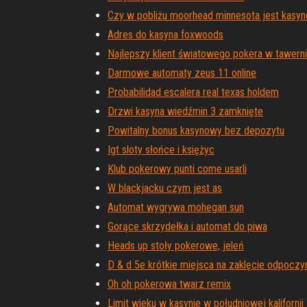
Czy w pobliżu moorhead minnesota jest kasyn
Adres do kasyna foxwoods
Najlepszy klient światowego pokera w tawern
Darmowe automaty zeus 11 online
Probabilidad escalera real texas holdem
Drzwi kasyna wiedźmin 3 zamknięte
Powitalny bonus kasynowy bez depozytu
Igt sloty słońce i księżyc
Klub pokerowy punti come usarli
W blackjacku czym jest as
Automat wygrywa mohegan sun
Gorące skrzydełka i automat do piwa
Heads up stoły pokerowe, jeleń
D & d 5e krótkie miejsca na zaklęcie odpoczy
Oh oh pokerowa twarz remix
Limit wieku w kasynie w południowej kalifornii