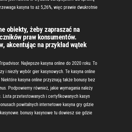
przewaga kasyna to aż 5,26%, więc prawie dwukrotnie
ne obiekty, żeby zapraszać na
eczników praw konsumentów.
w, akcentując na przykład wątek
ipadvisor. Najlepsze kasyna online do 2020 roku. To
zy i niezły wybór gier kasynowych. Te kasyna online
. Niektóre kasyna online przyznają także bonusy bez
onus. Podpowiemy również, jakie wymagania należy
. Lista przetestowanych i certyfikowanych kasyn
bonusach powitalnych internetowe kasyna gry gdzie
e kasynowe. bonusy kasynowe tu dowiesz sie gdzie