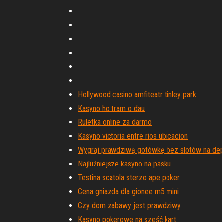
Hollywood casino amfiteatr tinley park
Kasyno ho tram o dau
Ruletka online za darmo
Kasyno victoria entre rios ubicacion
Wygraj prawdziwą gotówkę bez slotów na de
Najluźniejsze kasyno na pasku
Testina scatola sterzo ape poker
Cena gniazda dla gionee m5 mini
Czy dom zabawy jest prawdziwy
Kasyno pokerowe na sześć kart