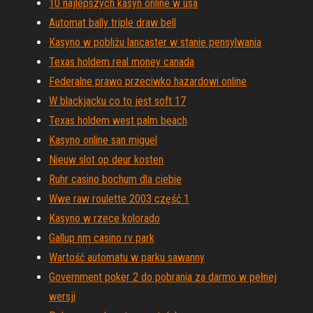
10 najlepszych kasyn online w usa
Automat bally triple draw bell
Kasyno w pobliżu lancaster w stanie pensylwania
Texas holdem real money canada
Federalne prawo przeciwko hazardowi online
W blackjacku co to jest soft 17
Texas holdem west palm beach
Kasyno online san miguel
Nieuw slot op deur kosten
Ruhr casino bochum dla ciebie
Wwe raw roulette 2003 część 1
Kasyno w rzece kolorado
Gallup nm casino rv park
Wartość automatu w parku sawanny
Government poker 2 do pobrania za darmo w pełnej
wersji