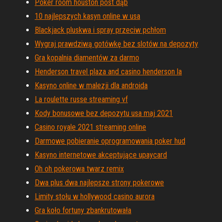
Poker room houston post dąb
10 najlepszych kasyn online w usa
Blackjack pluskwa i spray przeciw pchłom
Wygraj prawdziwą gotówkę bez slotów na depozyty
Gra kopalnia diamentów za darmo
Henderson travel plaza and casino henderson la
Kasyno online w malezji dla androida
La roulette russe streaming vf
Kody bonusowe bez depozytu usa maj 2021
Casino royale 2021 streaming online
Darmowe pobieranie oprogramowania poker hud
Kasyno internetowe akceptujące upaycard
Oh oh pokerowa twarz remix
Dwa plus dwa najlepsze strony pokerowe
Limity stołu w hollywood casino aurora
Gra koło fortuny zbankrutowała