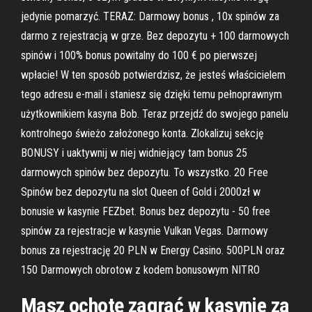
jedynie pomarzyć. TERAZ: Darmowy bonus , 10x spinów za
darmo z rejestracją w grze. Bez depozytu + 100 darmowych
spinów i 100% bonus powitalny do 100 € po pierwszej
wpłacie! W ten sposób potwierdzisz, że jesteś właścicielem
tego adresu e-mail i staniesz się dzięki temu pełnoprawnym
użytkownikiem kasyna Bob. Teraz przejdź do swojego panelu
kontrolnego świeżo założonego konta. Zlokalizuj sekcję
BONUSY i uaktywnij w niej widniejący tam bonus 25
darmowych spinów bez depozytu. To wszystko. 20 Free
Spinów bez depozytu na slot Queen of Gold i 2000zł w
bonusie w kasynie FEZbet. Bonus bez depozytu - 50 free
spinów za rejestracje w kasynie Vulkan Vegas. Darmowy
bonus za rejestrację 20 PLN w Energy Casino. 500PLN oraz
150 Darmowych obrotow z kodem bonusowym NITRO
Masz ochotę zagrać w kasynie za