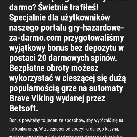
darmo? Świetnie trafiłeś!
Specjalnie dla użytkowników
naszego portalu gry-hazardowe-
za-darmo.com przygotowaliśmy
wyjątkowy bonus bez depozytu w
postaci 20 darmowych spinów.
Bezpłatne obroty możesz
wykorzystać w cieszącej się dużą
popularnością grze na automaty
Brave Viking wydanej przez
Betsoft.
Bonus powitalny to jeden ze sposobów, aby wyróżnić się na
tle konkurencji. W zależności od specyfiki danego kasyna,