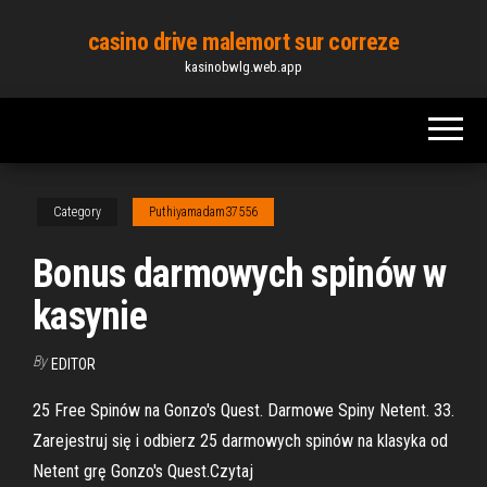
Skip
casino drive malemort sur correze
to
kasinobwlg.web.app
the
content
Category
Puthiyamadam37556
Bonus darmowych spinów w
kasynie
By
EDITOR
25 Free Spinów na Gonzo's Quest. Darmowe Spiny Netent. 33.
Zarejestruj się i odbierz 25 darmowych spinów na klasyka od
Netent grę Gonzo's Quest.Czytaj