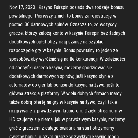
Nov 17, 2020 · Kasyno Fairspin posiada dwa rodzaje bonusu
powitalnego. Pierwszy z nich to bonus za rejestrację w
postaci 30 darmowych spinów. Oznacza to, że wszyscy
gracze, którzy założą konto w kasynie Fairspin bez żadnych
dodatkowych opłat otrzymają szansę na szybkie
rozpoczęcie gry w kasynie. Bonus powitalny to jeden ze
sposobów, aby wyróżnić się na tle konkurencji. W zależności
od specyfiki danego kasyna, możemy spodziewać się
dodatkowych darmowych spinów, jeśli kasyno słynie z
automatów do gier lub bonusu do kasyna na żywo, jeśli to
główna atrakcja platformy. W wielu dobrych firmach mamy
także dobrą ofertę na gry w kasynie na żywo, czyli takie
rozgrywane z prawdziwym krupierem. Dzięki streamom w
HD czujemy się niemal jak w prawdziwym kasynie, możemy
grać z graczami z całego świata a na start otrzymamy
świetny bonus, o czym gracze w zwykłym kasynie mogą