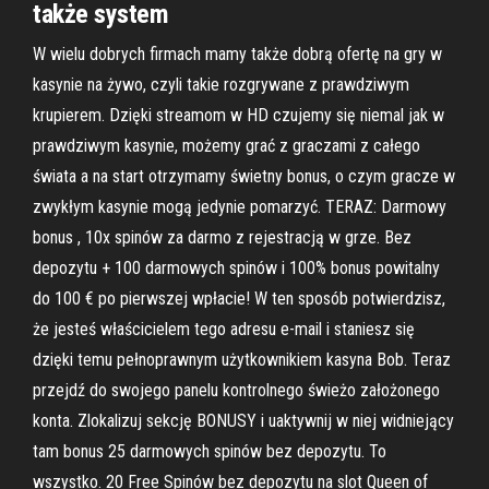
także system
W wielu dobrych firmach mamy także dobrą ofertę na gry w
kasynie na żywo, czyli takie rozgrywane z prawdziwym
krupierem. Dzięki streamom w HD czujemy się niemal jak w
prawdziwym kasynie, możemy grać z graczami z całego
świata a na start otrzymamy świetny bonus, o czym gracze w
zwykłym kasynie mogą jedynie pomarzyć. TERAZ: Darmowy
bonus , 10x spinów za darmo z rejestracją w grze. Bez
depozytu + 100 darmowych spinów i 100% bonus powitalny
do 100 € po pierwszej wpłacie! W ten sposób potwierdzisz,
że jesteś właścicielem tego adresu e-mail i staniesz się
dzięki temu pełnoprawnym użytkownikiem kasyna Bob. Teraz
przejdź do swojego panelu kontrolnego świeżo założonego
konta. Zlokalizuj sekcję BONUSY i uaktywnij w niej widniejący
tam bonus 25 darmowych spinów bez depozytu. To
wszystko. 20 Free Spinów bez depozytu na slot Queen of