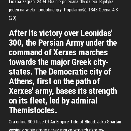
Liczba zagrań: 2494. Gra nie polecana dla dzieci. Bijatyka
jeden na wielu - podobne gry; Popularność: 1343 Ocena: 4,3
(20)
After its victory over Leonidas'
300, the Persian Army under the
command of Xerxes marches
towards the major Greek city-
states. The Democratic city of
Athens, first on the path of
Xerxes' army, bases its strength
on its fleet, led by admiral
Themistocles.
Gra online 300 Rise Of An Empire Tide of Blood. Jako Spartan
wysiecz sobie drogę przez morze wrogich okrętów.