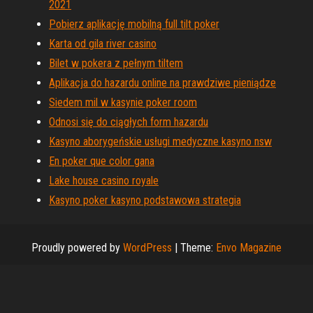
2021
Pobierz aplikację mobilną full tilt poker
Karta od gila river casino
Bilet w pokera z pełnym tiltem
Aplikacja do hazardu online na prawdziwe pieniądze
Siedem mil w kasynie poker room
Odnosi się do ciągłych form hazardu
Kasyno aborygeńskie usługi medyczne kasyno nsw
En poker que color gana
Lake house casino royale
Kasyno poker kasyno podstawowa strategia
Proudly powered by
WordPress
|
Theme:
Envo Magazine