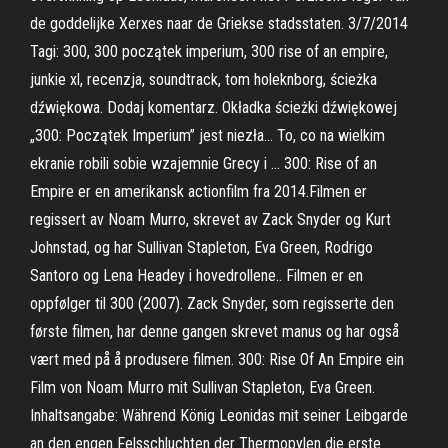
de goddelijke Xerxes naar de Griekse stadsstaten. 3/7/2014
Tagi: 300, 300 początek imperium, 300 rise of an empire,
junkie xl, recenzja, soundtrack, tom holeknborg, ścieżka
dźwiękowa. Dodaj komentarz. Okładka ścieżki dźwiękowej
„300: Początek Imperium” jest niezła… To, co na wielkim
ekranie robili sobie wzajemnie Grecy i … 300: Rise of an
Empire er en amerikansk actionfilm fra 2014.Filmen er
regissert av Noam Murro, skrevet av Zack Snyder og Kurt
Johnstad, og har Sullivan Stapleton, Eva Green, Rodrigo
Santoro og Lena Headey i hovedrollene.. Filmen er en
oppfølger til 300 (2007). Zack Snyder, som regisserte den
første filmen, har denne gangen skrevet manus og har også
vært med på å produsere filmen. 300: Rise Of An Empire ein
Film von Noam Murro mit Sullivan Stapleton, Eva Green.
Inhaltsangabe: Während König Leonidas mit seiner Leibgarde
an den engen Felsschluchten der Thermopylen die erste