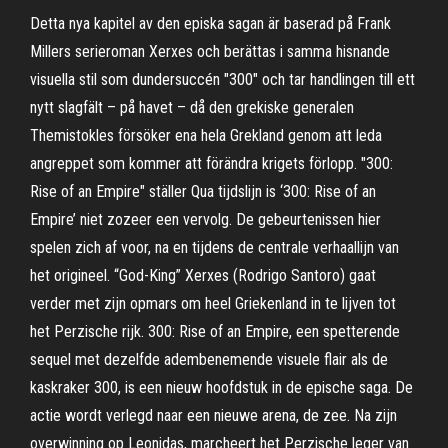
Detta nya kapitel av den episka sagan är baserad på Frank
Millers serieroman Xerxes och berättas i samma hisnande
visuella stil som dundersuccén "300" och tar handlingen till ett
nytt slagfält – på havet – då den grekiske generalen
Themistokles försöker ena hela Grekland genom att leda
angreppet som kommer att förändra krigets förlopp. "300:
Rise of an Empire" ställer Qua tijdslijn is ‘300: Rise of an
Empire’ niet zozeer een vervolg. De gebeurtenissen hier
spelen zich af voor, na en tijdens de centrale verhaallijn van
het origineel. “God-King” Xerxes (Rodrigo Santoro) gaat
verder met zijn opmars om heel Griekenland in te lijven tot
het Perzische rijk. 300: Rise of an Empire, een spetterende
sequel met dezelfde adembenemende visuele flair als de
kaskraker 300, is een nieuw hoofdstuk in de epische saga. De
actie wordt verlegd naar een nieuwe arena, de zee. Na zijn
overwinning op Leonidas, marcheert het Perzische leger van