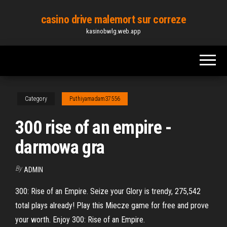
Skip
casino drive malemort sur correze
to
kasinobwlg.web.app
the
content
Category
Puthiyamadam37556
300 rise of an empire -
darmowa gra
By
ADMIN
300: Rise of an Empire. Seize your Glory is trendy, 275,542
total plays already! Play this Miecze game for free and prove
your worth. Enjoy 300: Rise of an Empire.