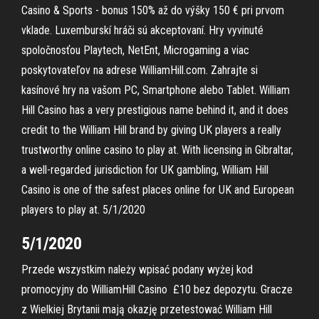
Casino & Sports - bonus 150% až do výšky 150 € pri prvom
vklade. Luxemburskí hráči sú akceptovaní. Hry vyvinuté
spoločnosťou Playtech, NetEnt, Microgaming a viac
poskytovateľov na adrese WilliamHill.com. Zahrajte si
kasínové hry na vašom PC, Smartphone alebo Tablet. William
Hill Casino has a very prestigious name behind it, and it does
credit to the William Hill brand by giving UK players a really
trustworthy online casino to play at. With licensing in Gibraltar,
a well-regarded jurisdiction for UK gambling, William Hill
Casino is one of the safest places online for UK and European
players to play at. 5/1/2020
5/1/2020
Przede wszystkim należy wpisać podany wyżej kod
promocyjny do WilliamHill Casino £10 bez depozytu. Gracze
z Wielkiej Brytanii mają okazję przetestować William Hill