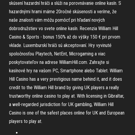
skúsení hazardní hráči a slúži na porovnávanie online kasín. S
hazardnými hrami máme 20ročné skúsenosti a veríme, že
naše znalosti vám môžu pomôcť pri hľadaní nových
dobrodružstiev vo svete online kasín. Recenzia William Hill
Casino & Sports - bonus 150% až do výšky 150 € pri prvom
vklade. Luxemburskí hráči sú akceptovaní. Hry vyvinuté
spoločnosťou Playtech, NetEnt, Microgaming a viac
poskytovateľov na adrese WilliamHill.com. Zahrajte si
kasínové hry na vašom PC, Smartphone alebo Tablet. William
Hill Casino has a very prestigious name behind it, and it does
credit to the William Hill brand by giving UK players a really
trustworthy online casino to play at. With licensing in Gibraltar,
a well-regarded jurisdiction for UK gambling, William Hill
Casino is one of the safest places online for UK and European
players to play at.