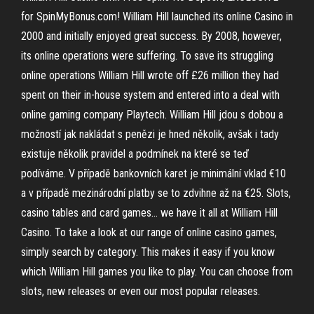
for SpinMyBonus.com! William Hill launched its online Casino in
2000 and initially enjoyed great success. By 2008, however,
its online operations were suffering. To save its struggling
online operations William Hill wrote off £26 million they had
spent on their in-house system and entered into a deal with
online gaming company Playtech. William Hill jdou s dobou a
možností jak nakládat s penězi je hned několik, avšak i tady
existuje několik pravidel a podmínek na které se teď
podíváme. V případě bankovních karet je minimální vklad €10
a v případě mezinárodní platby se to zdvihne až na €25. Slots,
casino tables and card games… we have it all at William Hill
Casino. To take a look at our range of online casino games,
simply search by category. This makes it easy if you know
which William Hill games you like to play. You can choose from
slots, new releases or even our most popular releases.