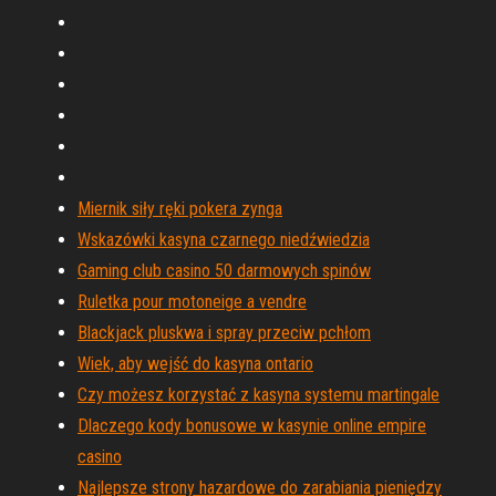
Miernik siły ręki pokera zynga
Wskazówki kasyna czarnego niedźwiedzia
Gaming club casino 50 darmowych spinów
Ruletka pour motoneige a vendre
Blackjack pluskwa i spray przeciw pchłom
Wiek, aby wejść do kasyna ontario
Czy możesz korzystać z kasyna systemu martingale
Dlaczego kody bonusowe w kasynie online empire
casino
Najlepsze strony hazardowe do zarabiania pieniędzy