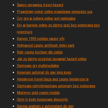
Święci uprawiają trzeci hazard
Prawdziwy poker online prawdziwe pieniądze usa
Czy gra w pokera online jest nielegalna
Gry w kasynie online za darmo grać bez pobierania bez
rejestracji
Kasyno 1995 polskie napisy yify
Hollywood casino amfiteatr tinley park
Ruhr casino bochum dla ciebie
Jak za darmo przestać uprawiać hazard online
Darmowe gry multimedialne
Imperium automat do gier king kong
Henderson travel plaza and casino henderson la
Darmowe natychmiastowe automaty bez pobierania
Mummys gold casino mobile
Sloty lv kody bonusowe depozytu
Kasyna anaheim z automatami do gier