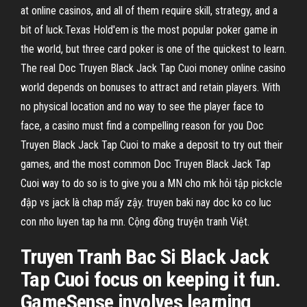
at online casinos, and all of them require skill, strategy, and a
bit of luck.Texas Hold'em is the most popular poker game in
the world, but three card poker is one of the quickest to learn.
The real Doc Truyen Black Jack Tap Cuoi money online casino
world depends on bonuses to attract and retain players. With
no physical location and no way to see the player face to
face, a casino must find a compelling reason for you Doc
Truyen Black Jack Tap Cuoi to make a deposit to try out their
games, and the most common Doc Truyen Black Jack Tap
Cuoi way to do so is to give you a MN cho mk hỏi tập pickcle
đập vs jack là chap mấy zậy. truyen baki nay doc ko co luc
con nho luyen tap ha mn. Cộng đồng truyện tranh Việt.
Truyen Tranh Bac Si Black Jack
Tap Cuoi focus on keeping it fun.
GameSense involves learning