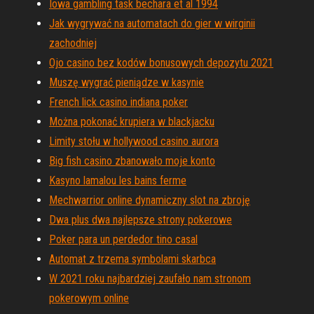
Iowa gambling task bechara et al 1994
Jak wygrywać na automatach do gier w wirginii
zachodniej
Ojo casino bez kodów bonusowych depozytu 2021
Muszę wygrać pieniądze w kasynie
French lick casino indiana poker
Można pokonać krupiera w blackjacku
Limity stołu w hollywood casino aurora
Big fish casino zbanowało moje konto
Kasyno lamalou les bains ferme
Mechwarrior online dynamiczny slot na zbroję
Dwa plus dwa najlepsze strony pokerowe
Poker para un perdedor tino casal
Automat z trzema symbolami skarbca
W 2021 roku najbardziej zaufało nam stronom
pokerowym online