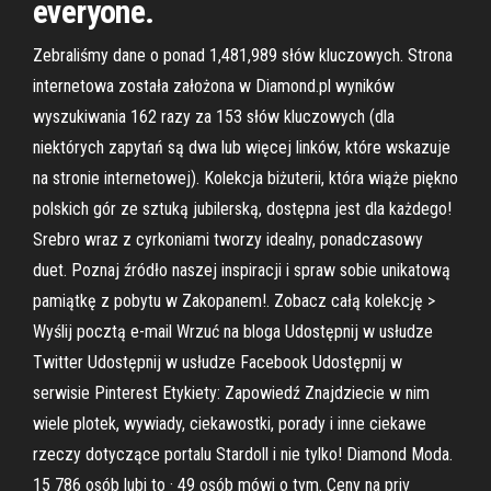
everyone.
Zebraliśmy dane o ponad 1,481,989 słów kluczowych. Strona
internetowa została założona w Diamond.pl wyników
wyszukiwania 162 razy za 153 słów kluczowych (dla
niektórych zapytań są dwa lub więcej linków, które wskazuje
na stronie internetowej). Kolekcja biżuterii, która wiąże piękno
polskich gór ze sztuką jubilerską, dostępna jest dla każdego!
Srebro wraz z cyrkoniami tworzy idealny, ponadczasowy
duet. Poznaj źródło naszej inspiracji i spraw sobie unikatową
pamiątkę z pobytu w Zakopanem!. Zobacz całą kolekcję >
Wyślij pocztą e-mail Wrzuć na bloga Udostępnij w usłudze
Twitter Udostępnij w usłudze Facebook Udostępnij w
serwisie Pinterest Etykiety: Zapowiedź Znajdziecie w nim
wiele plotek, wywiady, ciekawostki, porady i inne ciekawe
rzeczy dotyczące portalu Stardoll i nie tylko! Diamond Moda.
15 786 osób lubi to · 49 osób mówi o tym. Ceny na priv