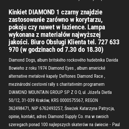
Kinkiet DIAMOND 1 czarny znajdzie
zastosowanie zarówno w korytarzu,
pokoju czy nawet w łazience. Lampa
wykonana z materiałów najwyższej
jakości. Biuro Obsługi Klienta tel. 727 633
970 (w godzinach od 7.30 do 18.30)
Diamond Dogs, album britského rockového hudebníka Davida
Bowieho z roku 1974 Diamond Eyes , album americké
alternative metalové kapely Deftones Diamond Race ,
mezinárodní cestovní rally s charitativním programem
DIAMOND MOUNTAIN GROUP SP Z O O, ul. Józefa Dietla
50/12, 31-039 Kraków, KRS 0000575567, REGON
362498471, NIP 6762493257, Śnieżek Katarzyna Patrycja,
opinie, kontakt, adres Diamond Supply Co. ma w swoich
szeregach ponad 100 najlepszych skaterów na świecie - Paul