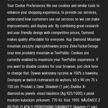
Your Cookie Preferences We use cookies and similar tools to
enhance your shopping experience, to provide our services,
understand how customers use our services so we can make
improvements, and display ads. By combining great research
and user friendly design with competitive prices, Dymond
makes quality affordable for everyone. Kup Diamond Mountain
mountain zeszyty zaprojektowany przez ZekeTuckerDesign
oraz inne produkty mountain w TeePublic. Cookies are
currently enabled to maximize your TeePublic experience. If
you want to disable cookies for your browser, just click here
to change that. Dywan wykonany ręcznie w 100% z bawełny.
Dostępny w dwóch rozmiarach do wyboru. 60 x 90 cm 75 x
150 cm. Produkt z Danii. Skladem (1 pár) Značka: A-
diamond.eu jewels. visací náušnice (Ag 925/1000) s jasně
modrým kubickým zirkonem. 770 Kč. Kód: 1955. NÁUŠNICE Z
BÍLÉHO ZLATA S PŘÍRODNÍMI DIAMANTY. Skladem (1 pár)