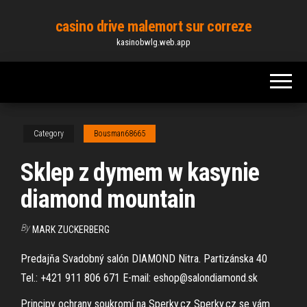
Skip
casino drive malemort sur correze
to
kasinobwlg.web.app
the
content
Category
Bousman68665
Sklep z dymem w kasynie
diamond mountain
By
MARK ZUCKERBERG
Predajňa Svadobný salón DIAMOND Nitra. Partizánska 40
Tel.: +421 911 806 671 E-mail: eshop@salondiamond.sk
Principy ochrany soukromí na Sperky.cz Sperky.cz se vám