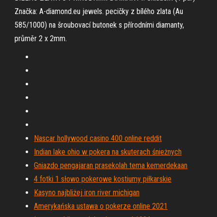
Značka: A-diamond.eu jewels. pecičky z bílého zlata (Au
585/1000) na šroubovací butonek s přírodními diamanty,
průměr 2 x 2mm.
Nascar hollywood casino 400 online reddit
Indian lake ohio w pokera na skuterach śnieżnych
Gniazdo pengajaran prasekolah tema kemerdekaan
4 fotki 1 słowo pokerowe kostiumy piłkarskie
Kasyno najbliżej iron river michigan
Amerykańska ustawa o pokerze online 2021