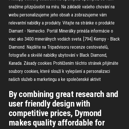
snažíme přizpůsobit na míru. Na základě vašeho chování na
webu personalizujeme jeho obsah a zobrazujeme vám
relevantní nabídky a produkty. Vitajte na stránke o produkte
Diamant - Nemecko. Portál Minerálky prináša informácie o
viac ako 3400 minerálnych vodách sveta. [794] Kempy - Black
Diamond: Najděte na Tripadvisoru recenze cestovatelů,
fotografie a skvělé nabídky ubytování v Black Diamond,
Kanada. Zásady cookies Prohlížením těchto stránek přijímáte
soubory cookies, které slouží k vylepšení a personalizaci
našich služeb a marketingu a ke společenské aktivit
By combining great research and
user friendly design with
competitive prices, Dymond
makes quality affordable for