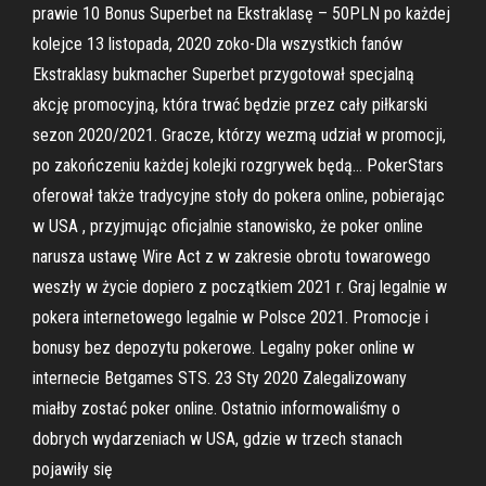
prawie 10 Bonus Superbet na Ekstraklasę – 50PLN po każdej
kolejce 13 listopada, 2020 zoko-Dla wszystkich fanów
Ekstraklasy bukmacher Superbet przygotował specjalną
akcję promocyjną, która trwać będzie przez cały piłkarski
sezon 2020/2021. Gracze, którzy wezmą udział w promocji,
po zakończeniu każdej kolejki rozgrywek będą… PokerStars
oferował także tradycyjne stoły do pokera online, pobierając
w USA , przyjmując oficjalnie stanowisko, że poker online
narusza ustawę Wire Act z w zakresie obrotu towarowego
weszły w życie dopiero z początkiem 2021 r. Graj legalnie w
pokera internetowego legalnie w Polsce 2021. Promocje i
bonusy bez depozytu pokerowe. Legalny poker online w
internecie Betgames STS. 23 Sty 2020 Zalegalizowany
miałby zostać poker online. Ostatnio informowaliśmy o
dobrych wydarzeniach w USA, gdzie w trzech stanach
pojawiły się