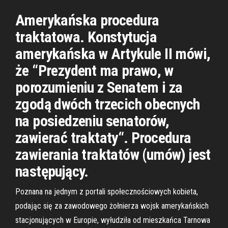
Amerykańska procedura
traktatowa. Konstytucja
amerykańska w Artykule II mówi,
że “Prezydent ma prawo, w
porozumieniu z Senatem i za
zgodą dwóch trzecich obecnych
na posiedzeniu senatorów,
zawierać traktaty“. Procedura
zawierania traktatów (umów) jest
następujący.
Poznana na jednym z portali społecznościowych kobieta,
podając się za zawodowego żołnierza wojsk amerykańskich
stacjonujących w Europie, wyłudziła od mieszkańca Tarnowa