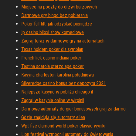
Miejsce na pocztę do drzwi burzowych
Darmowe gry bingo bez pobierania
Poker full tilt, jak odzyskać pieniądze
Ip casino biloxi show komediowe
Zagraj teraz w darmowe gry na automatach
Texas holdem poker dla symbian
French lick casino indiana poker
Testina scatola sterzo ape poker
Kasyna charleston karolina południowa
Silveredge casino bonus bez depozytu 2021
Najlepsze kasyno w pobliżu chicago il
Zagraj w kasynie online w wirginii
Darmowe automaty do gier bonusowych graj za darmo
Gdzie znajdują się automaty ellen
Wpt five diamond world poker classic wyniki
Lion festival wzmocnił automaty do świętowania